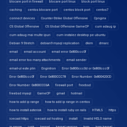
blocare port in firewall
blocare port linux
block port linux
caching
centos blocare port
centos block port
centos7
connect devices
Counter-Strike Global Offensive
Cpnginx
CS:Global Offensive
CS:Global Offensive GameCP
cum adaug ip
cum adaug mai multe ipuri
cum instalez desktop pe ubuntu
Debian 9 Stretch
debian9 mysql replication
dkim
dmarc
email
email account
email error 0x800ccc0f
email error too many attachments
email sender
email-ul este plin
Engintron
Error 0x800ccc0d or 0x800ccc0f
Error 0x800ccc0f
Error 0x800CCC78
Error Number: 0x800420CD
Error Number: 0x800CCC6A
firewall port
freebsd
freebsd mysql
GameCP
gmail
hotmail
how to add ip range
how to add ip range in centos
how to install asterisk
how to install ruby on rails
HTML5
https
icecast https
icecast ssl hosting
install
Invalid HELO name
ip range
junk
kernel
kernel version
kvm
kvm kernel