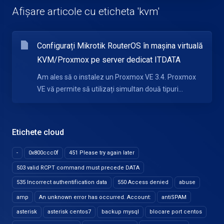
Afișare articole cu eticheta 'kvm'
Configurați Mikrotik RouterOS în mașina virtuală
KVM/Proxmox pe server dedicat ITDATA
Am ales să o instalez un Proxmox VE 3.4. Proxmox
VE vă permite să utilizați simultan două tipuri...
Etichete cloud
-
0x800ccc0f
451 Please try again later
503 valid RCPT command must precede DATA
535 Incorrect authentification data
550 Access denied
abuse
amp
An unknown error has occurred. Account:
antiSPAM
asterisk
asterisk centos7
backup mysql
blocare port centos