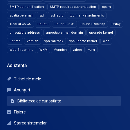
SMTP authentification
SMTP requires authentication
spam
spatiu pe email
spf
ssl radio
too many attachments
Tutorial CS:GO
ubuntu
ubuntu 22.04
Ubuntu Desktop
UNIXy
unroutable address
unroutable mail domain
upgrade kernel
uptime
Varnish
vpn mikrotik
vps update kernel
web
Web Streaming
WHM
xVarnish
yahoo
yum
Asistență
Tichetele mele
Anunțuri
Biblioteca de cunoștințe
Fișiere
Starea sistemelor