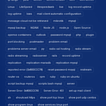
Linux
LiteSpeed
litespeedweb
live
log record uptime
log uptime
lsws
mail client automatic configuration
message cloud not be retrieved
mikrotik
mysql
mysql backup
NGINX
Node JS
node.js
Open Source
openvz containers
outlook
password mysql
php
plugin
port blocking
postmaster
problem email
problema server email
py
radio ssl hosting
radio stream
radio streaming
radioserver
rails
record uptime
replication
replication mariadb
replication mysql
reported error (0x800CCC78)
reset password msyql
restream
router os
routeros
rpm
ruby
ruby on ubuntu
script backup mysql
scripts bash mysql
server
Server Error: 0x800CCC90
Server Error: 451
set up mail client
sh
shoutcast https
show port tcp linux
show port udp centos
show program linux
show services linux port