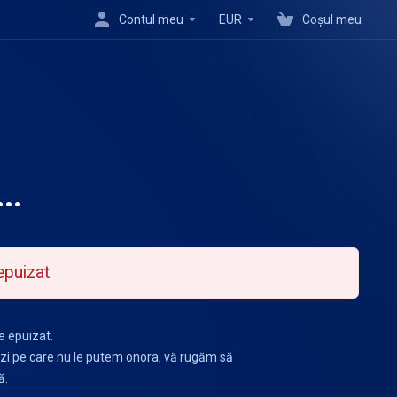
Contul meu
EUR
Coșul meu
..
epuizat
e epuizat.
i pe care nu le putem onora, vă rugăm să
ă.