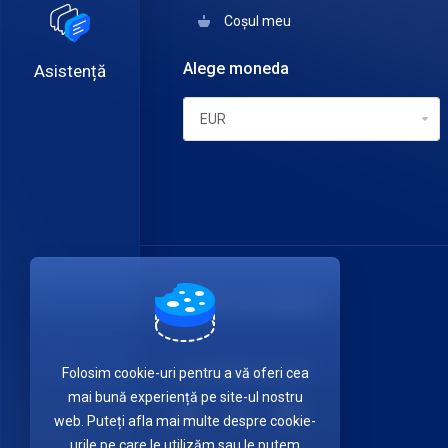
Coșul meu
Alege moneda
Asistență
ITDATA TELECOM SRL
Luați legătura cu noi!
Folosim cookie-uri pentru a vă oferi cea
mai bună experiență pe site-ul nostru
web. Puteți afla mai multe despre cookie-
urile pe care le utilizăm sau le putem