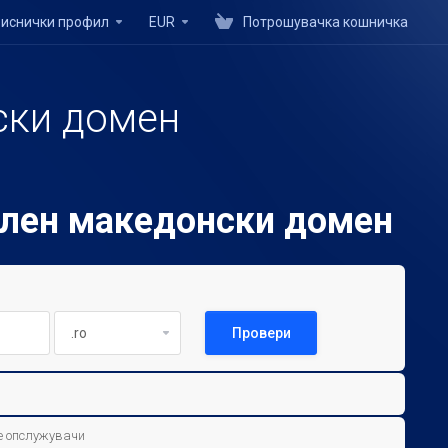
иснички профил
EUR
Потрошувачка кошничка
ски домен
јален македонски домен
Провери
е опслужувачи