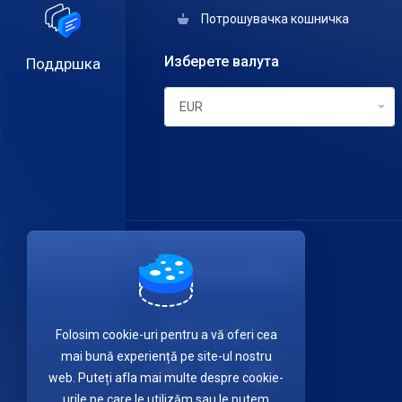
Потрошувачка кошничка
Изберете валута
Поддршка
ITDATA TELECOM SRL
Get in touch with us!
Folosim cookie-uri pentru a vă oferi cea
mai bună experiență pe site-ul nostru
web. Puteți afla mai multe despre cookie-
urile pe care le utilizăm sau le putem