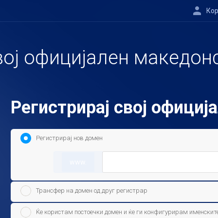
Кор
вој официјален македон
Регистрирај свој офици
Регистрирај нов домен
www.
Трансфер на домен од друг регистрар
Ќе користам постоечки домен и ќе ги конфигурирам именскит