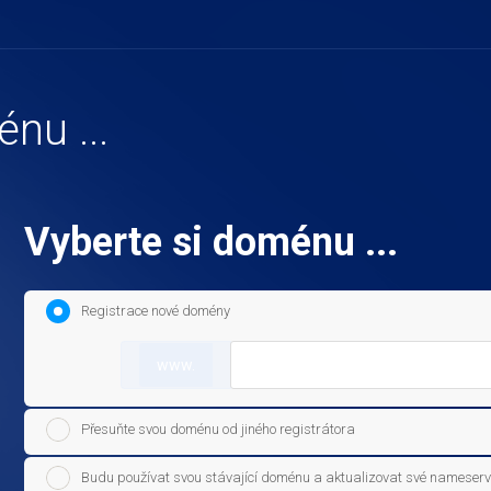
nu ...
Vyberte si doménu ...
Registrace nové domény
www.
Přesuňte svou doménu od jiného registrátora
Budu používat svou stávající doménu a aktualizovat své nameserv