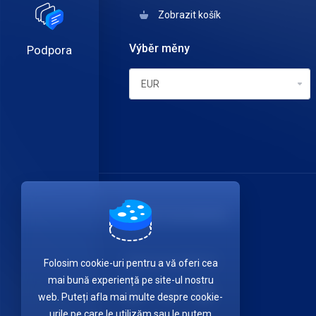
Zobrazit košík
Výběr měny
Podpora
ITDATA TELECOM SRL
Get in touch with us!
Folosim cookie-uri pentru a vă oferi cea
mai bună experiență pe site-ul nostru
web. Puteți afla mai multe despre cookie-
urile pe care le utilizăm sau le putem