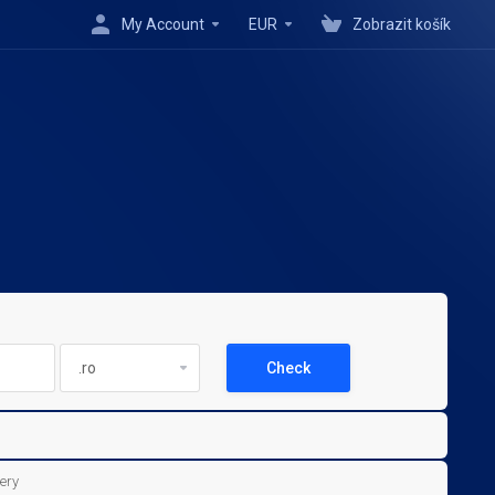
My Account
EUR
Zobrazit košík
Check
ery