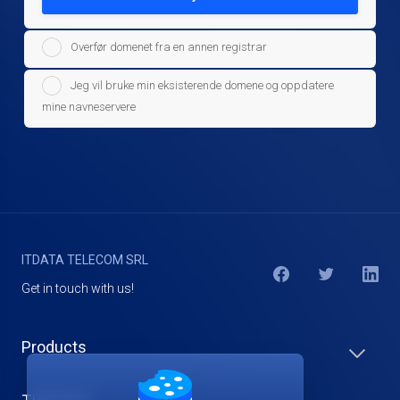
Overfør domenet fra en annen registrar
Jeg vil bruke min eksisterende domene og oppdatere
mine navneservere
ITDATA TELECOM SRL
Get in touch with us!
Products