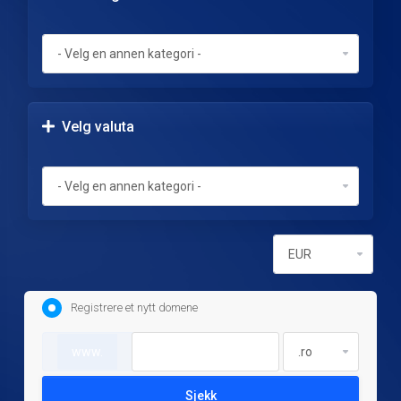
Velg valuta
Registrere et nytt domene
www.
Sjekk