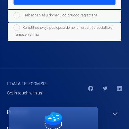
Prebacite Vašu domenu od drugog registrara
Koristit ću svoju postojeću domenu i uredit ću podatke o
nameserverima
ITDATA TELECOM SRL
Get in touch with us!
Products