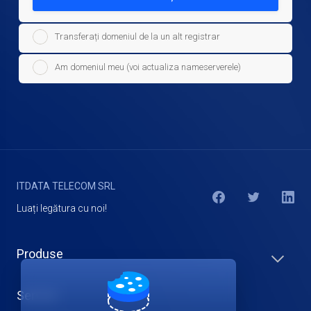
Transferați domeniul de la un alt registrar
Am domeniul meu (voi actualiza nameserverele)
ITDATA TELECOM SRL
Luați legătura cu noi!
Produse
Servicii