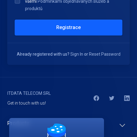
všemi
Podmínkami objednávaných služeb a
produktů
Registrace
Already registered with us?
Sign In
or
Reset Password
ITDATA TELECOM SRL
Get in touch with us!
Products