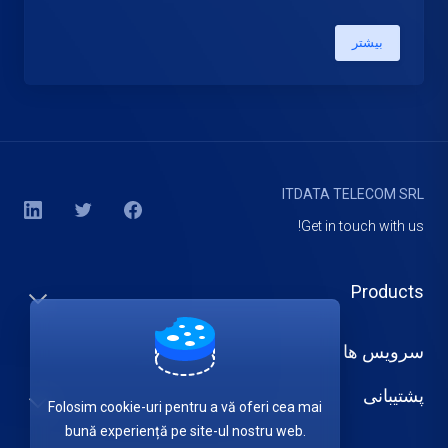
بیشتر
ITDATA TELECOM SRL
Get in touch with us!
Products
سرویس ها
پشتیبانی
Folosim cookie-uri pentru a vă oferi cea mai
bună experiență pe site-ul nostru web.