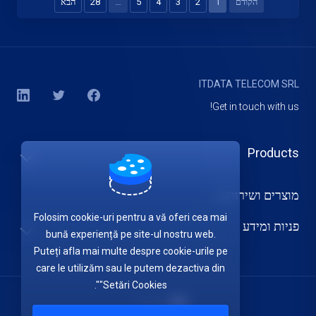
הקודם
1
2
3
4
5
…
28
הבא
ITDATA TELECOM SRL
Get in touch with us!
Products
מוצרים ושירותים
Folosim cookie-uri pentru a vă oferi cea mai
פניות ומידע
bună experiență pe site-ul nostru web.
Puteți afla mai multe despre cookie-urile pe
care le utilizăm sau le putem dezactiva din
"Setări Cookies".
עברית