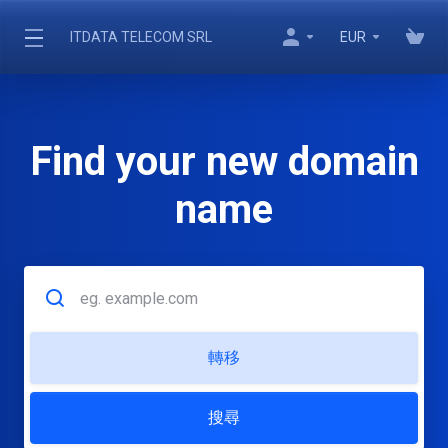
ITDATA TELECOM SRL
EUR
Find your new domain
name
轉移
搜尋