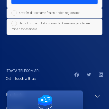
Overfør dit domæne fra en anden registrator
Jeg vil bruge mit eksisterende domæne og opdatere
mine navneservere
ITDATA TELECOM SRL
Get in touch with us!
Products