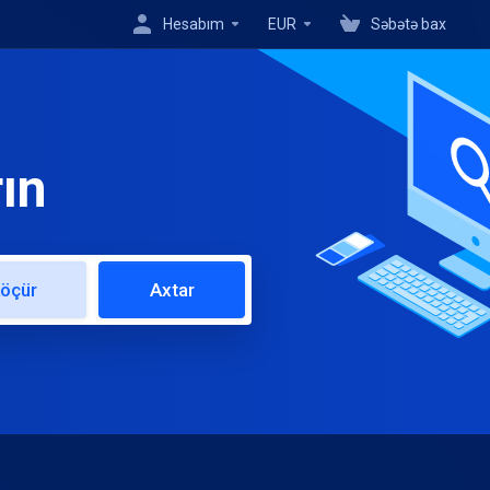
Hesabım
EUR
Səbətə bax
ın
öçür
Axtar