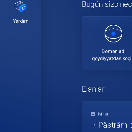
Bugün sizə necə
Yardım
Domen adı
qeydiyyatdan keçi
Elanlar
İyl 1st
Păstrăm pr