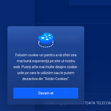
ITDATA TELECOM SRL
Get in touch with us!
Folosim cookie-uri pentru a vă oferi cea
mai bună experiență pe site-ul nostru
web. Puteți afla mai multe despre cookie-
urile pe care le utilizăm sau le putem
dezactiva din "Setări Cookies".
Davam et
Müəllif hüquqları © 2026 ITDATA TELECOM