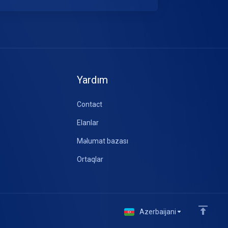
Yardım
Contact
Elanlar
Məlumat bazası
Ortaqlar
Azerbaijani