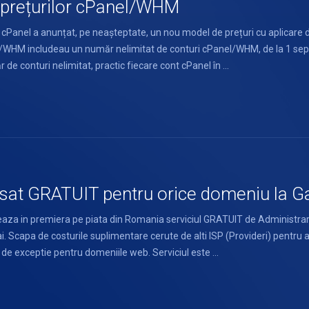
 prețurilor cPanel/WHM
e cPanel a anunțat, pe neașteptate, un nou model de prețuri cu aplicar
l/WHM includeau un număr nelimitat de conturi cPanel/WHM, de la 1 sept
 conturi nelimitat, practic fiecare cont cPanel în ...
at GRATUIT pentru orice domeniu la 
aza in premiera pe piata din Romania serviciul GRATUIT de Administr
ai. Scapa de costurile suplimentare cerute de alti ISP (Provideri) pentru a
 de exceptie pentru domeniile web. Serviciul este ...