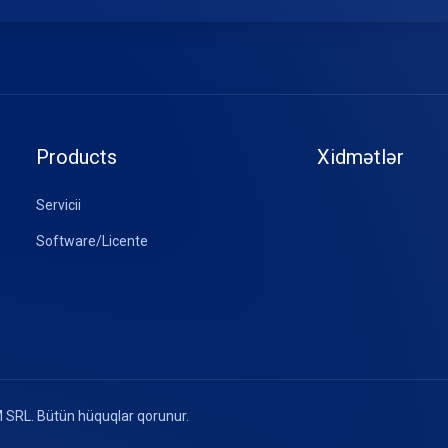
Products
Xidmətlər
Servicii
Software/Licente
 SRL. Bütün hüquqlar qorunur.