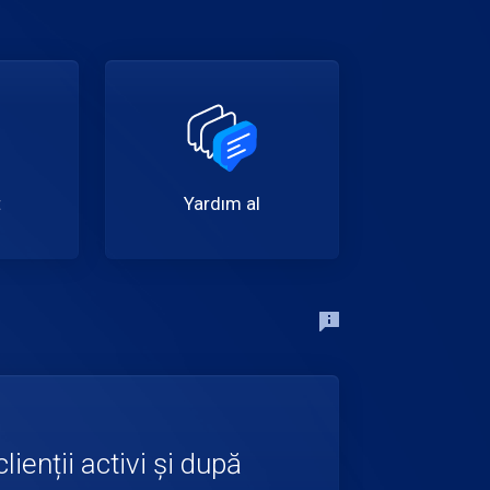
t
Yardım al
ienții activi și după