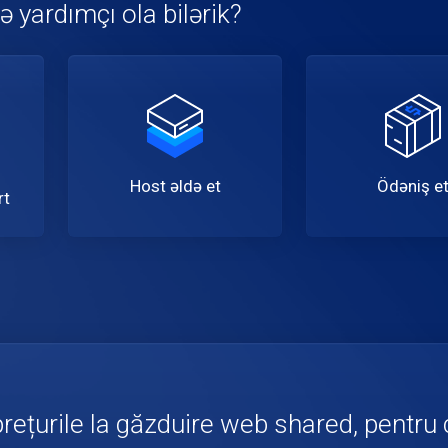
 yardımçı ola bilərik?
Host əldə et
Ödəniş e
rt
ețurile la găzduire web shared, pentru cl