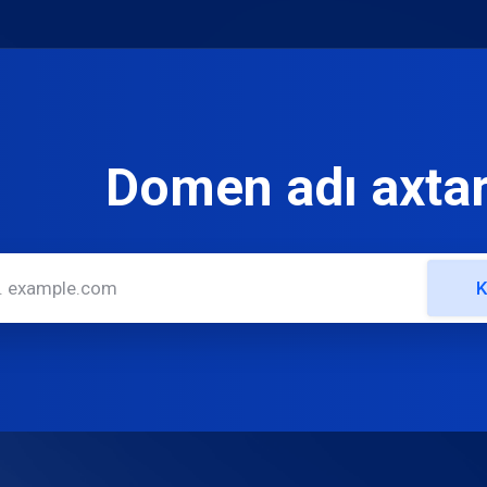
Domen adı axtar
K