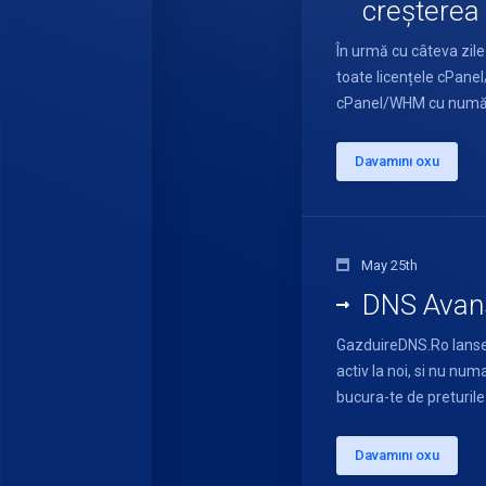
creșterea
În urmă cu câteva zil
toate licențele cPane
cPanel/WHM cu număr de
Davamını oxu
May 25th
DNS Avans
GazduireDNS.Ro lanse
activ la noi, si nu num
bucura-te de preturile
Davamını oxu