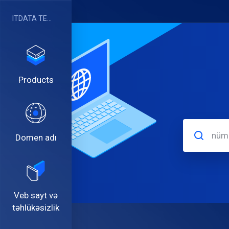
ITDATA TELECOM SRL
Products
Domen adı
Veb sayt və
təhlükəsizlik